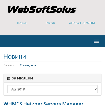
Home
Plesk
cPanel & WHM
Togg
navig
Новини
Головна
Сповіщення
за місяцем
WHMCS Hetzner Servers Manager