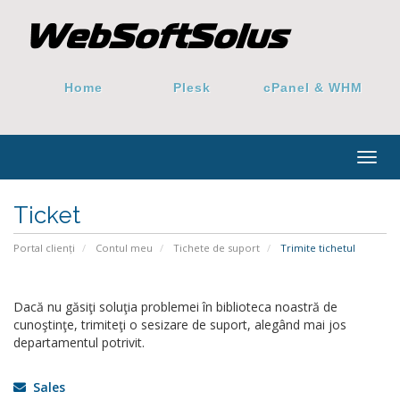
Home
Plesk
cPanel & WHM
Togg
navig
Ticket
Portal clienți
Contul meu
Tichete de suport
Trimite tichetul
Dacă nu găsiţi soluţia problemei în biblioteca noastră de
cunoştinţe, trimiteţi o sesizare de suport, alegând mai jos
departamentul potrivit.
Sales