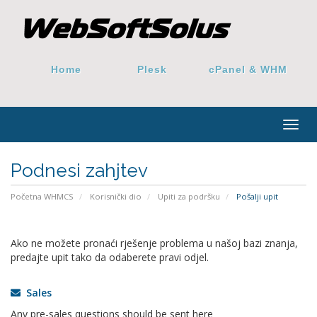
Home
Plesk
cPanel & WHM
Togg
navig
Podnesi zahjtev
Početna WHMCS
Korisnički dio
Upiti za podršku
Pošalji upit
Ako ne možete pronaći rješenje problema u našoj bazi znanja,
predajte upit tako da odaberete pravi odjel.
Sales
Any pre-sales questions should be sent here