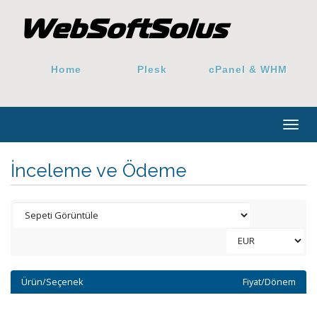
Home
Plesk
cPanel & WHM
Togg
navig
İnceleme ve Ödeme
Ürün/Seçenek
Fiyat/Dönem