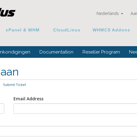
Nederlands
Aa
cPanel & WHM
CloudLinux
WHMCS Addons
ankondigingen
Documentation
Reseller Program
Nee
 aan
Submit Ticket
Email Address