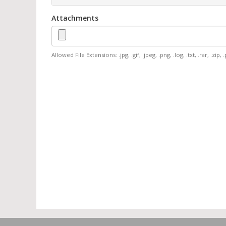
Attachments
Allowed File Extensions: .jpg, .gif, .jpeg, .png, .log, .txt, .rar, .zip, 