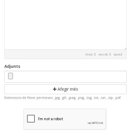
lines: 0 words: 0
saved
Adjunts
Afegir més
Extensions de fitxer permeses: .jpg, .gif, .jpeg, .png, .log, .txt, .rar, .zip, .pdf