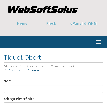
Home
Plesk
cPanel & WHM
Togg
navig
Tiquet Obert
Administració
Àrea del client
Tiquets de suport
Envia ticket de Consulta
Nom
Adreça electrònica