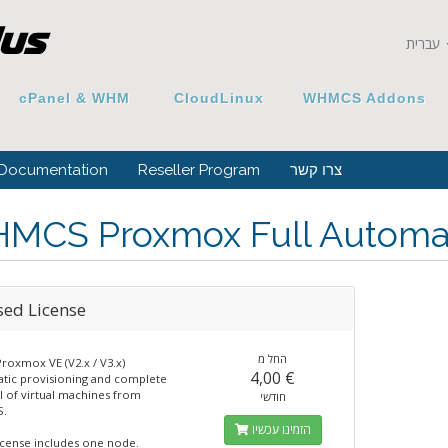
עברית
cPanel & WHM
CloudLinux
WHMCS Addons
Documentation
Reseller Program
צרו קשר
MCS Proxmox Full Automa
sed License
החל מ
roxmox VE (V2.x / V3.x)
4,00 €
tic provisioning and complete
l of virtual machines from
חודשי
.
הזמינו עכשיו
license includes one node.