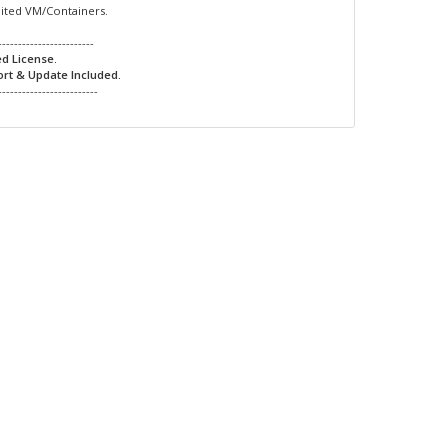
mited VM/Containers.
------------------------
ed License.
ort & Update Included.
-------------------------