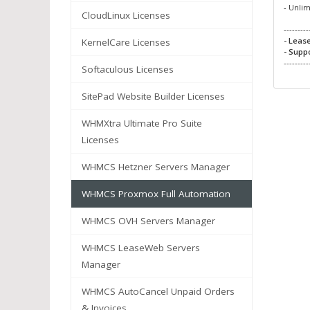
- Unli
CloudLinux Licenses
---------
- Leas
KernelCare Licenses
- Supp
---------
Softaculous Licenses
SitePad Website Builder Licenses
WHMXtra Ultimate Pro Suite
Licenses
WHMCS Hetzner Servers Manager
WHMCS Proxmox Full Automation
WHMCS OVH Servers Manager
WHMCS LeaseWeb Servers
Manager
WHMCS AutoCancel Unpaid Orders
& Invoices