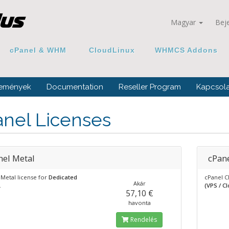
Magyar
Bej
cPanel & WHM
CloudLinux
WHMCS Addons
emények
Documentation
Reseller Program
Kapcsola
anel Licenses
nel Metal
cPan
 Metal license for
Dedicated
cPanel C
Akár
.
(VPS / C
57,10 €
havonta
Rendelés