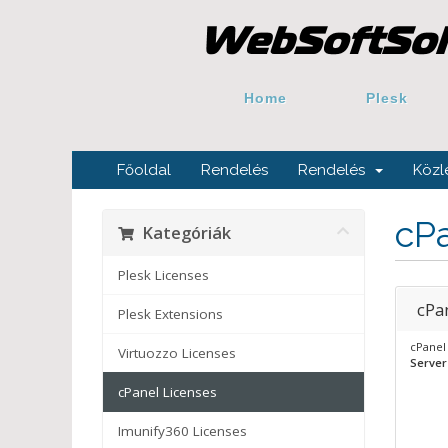
Home
Plesk
Főoldal
Rendelés
Rendelés
Közl
cP
Kategóriák
Plesk Licenses
cPa
Plesk Extensions
cPanel
Virtuozzo Licenses
Server
cPanel Licenses
Imunify360 Licenses