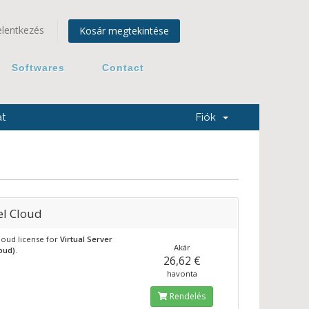
elentkezés
Kosár megtekintése
Softwares
Contact
t
Fiók
el Cloud
loud license for
Virtual Server
Akár
loud)
.
26,62 €
havonta
Rendelés