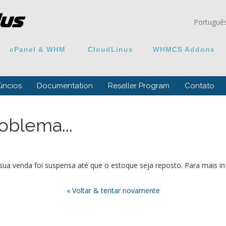
Portuguê
cPanel & WHM
CloudLinux
WHMCS Addons
úncios
Documentation
Reseller Program
Contato
oblema...
ua venda foi suspensa até que o estoque seja reposto. Para mais i
« Voltar & tentar novamente