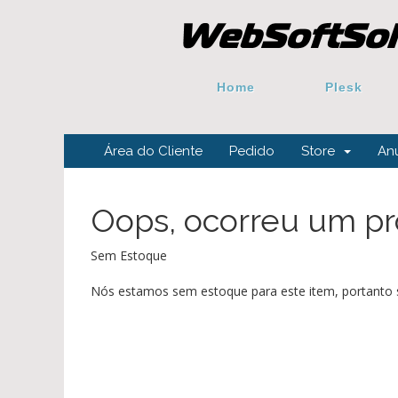
Home
Plesk
Área do Cliente
Pedido
Store
An
Oops, ocorreu um pr
Sem Estoque
Nós estamos sem estoque para este item, portanto s